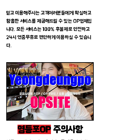
​믿고 이용해주시는 고객여러분들에게 확실하고
황홀한 서비스를 제공해드릴 수 있는 OP업체입
니다. 모든 서비스는 100% 후불제로 안전하고
24시 연중무휴로 편안하게 이용하실 수 있습니
다.
영등포OP
주의사항